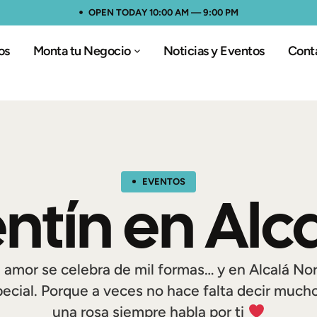
OPEN TODAY 10:00 AM — 9:00 PM
os
Monta tu Negocio
Noticias y Eventos
Cont
EVENTOS
ntín en Alc
el amor se celebra de mil formas… y en Alcalá N
ecial. Porque a veces no hace falta decir much
una rosa siempre habla por ti