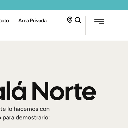
acto
Área Privada
alá Norte
orte lo hacemos con
o para demostrarlo: