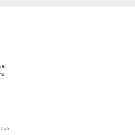
 el
ra
o que