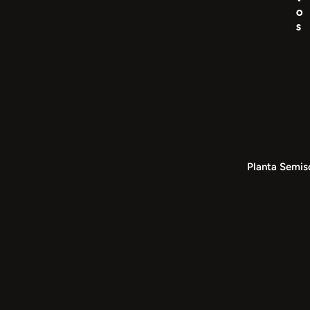
o
s
Planta Semis