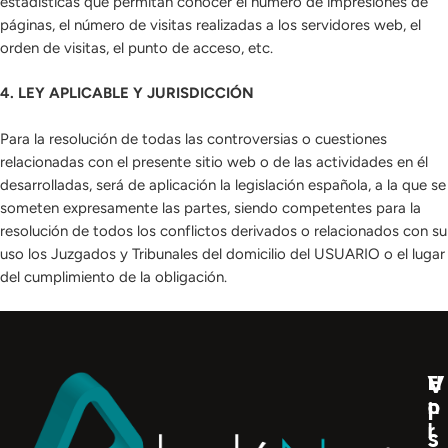
estadísticas que permitan conocer el número de impresiones de
páginas, el número de visitas realizadas a los servidores web, el
orden de visitas, el punto de acceso, etc.
4. LEY APLICABLE Y JURISDICCIÓN
Para la resolución de todas las controversias o cuestiones
relacionadas con el presente sitio web o de las actividades en él
desarrolladas, será de aplicación la legislación española, a la que se
someten expresamente las partes, siendo competentes para la
resolución de todos los conflictos derivados o relacionados con su
uso los Juzgados y Tribunales del domicilio del USUARIO o el lugar
del cumplimiento de la obligación.
V
H
E
o
n
i
r
l
s