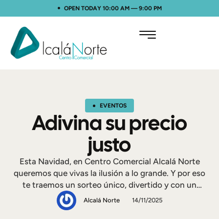
OPEN TODAY 10:00 AM — 9:00 PM
EVENTOS
Adivina su precio
justo
Esta Navidad, en Centro Comercial Alcalá Norte
queremos que vivas la ilusión a lo grande. Y por eso
te traemos un sorteo único, divertido y con un
premio espectacular: ¡un lote gigante de regalos
Alcalá Norte
14/11/2025
valorado en cientos de euros que puede ser tuyo!