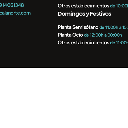
 914061348
Otros establecimientos
de 10:00
calanorte.com
Domingos y Festivos
Planta Semisótano
de 11:00h a 15
Planta Ocio
de 12:00h a 00:00h
Otros establecimientos
de 11:00