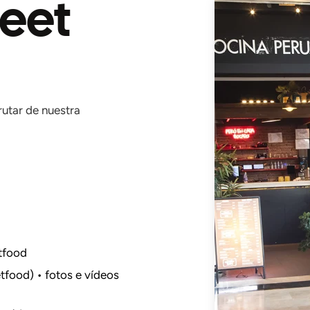
reet
rutar de nuestra
tfood
tfood) • fotos e vídeos