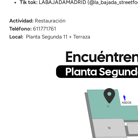
Tik tok:
LABAJADAMADRID (@la_bajada_streetfood
Actividad:
Restauración
Teléfono:
611771761
Local:
Planta Segunda 11 + Terraza
Encuéntren
Planta Segun