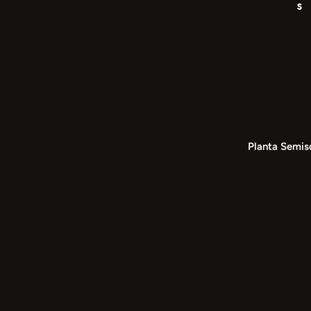
s
Planta Semis
Semisótano