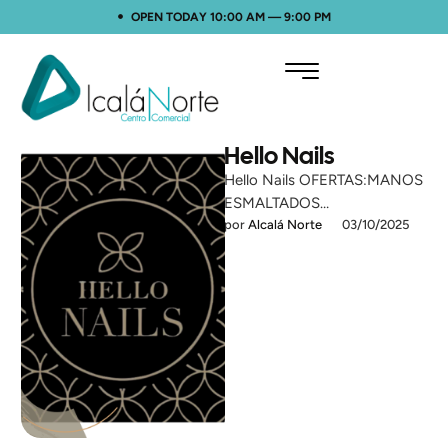
OPEN TODAY 10:00 AM — 9:00 PM
Hello Nails
Hello Nails OFERTAS:MANOS
ESMALTADOS
SEMIPERMANENTES:
por 
Alcalá Norte
03/10/2025
10,90€PIES ESMALTADOS
SEMIPERMANENTES:
17,90€Actividad: Cuidado
PersonalTeléfono
649590371Local: Planta Baja
4.3 Sitio WEB Encuéntrenos …