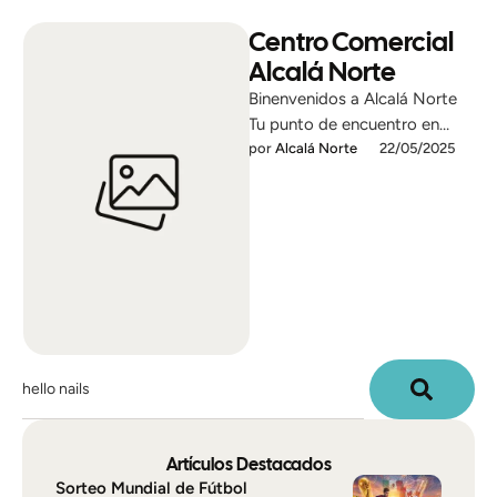
Centro Comercial
Alcalá Norte
Binenvenidos a Alcalá Norte
Tu punto de encuentro en
Madrid Moda, ocio,
por 
Alcalá Norte
22/05/2025
restauración y servicios para
toda la …
Artículos Destacados
Sorteo Mundial de Fútbol